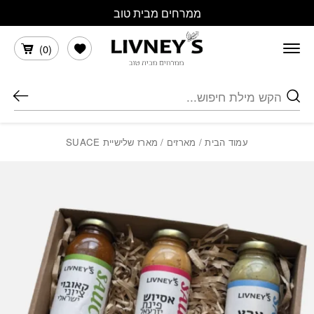
בחזרה למעלה
Skip to Content
ממרחים מבית טוב
הרשימה שלי
)
0
(
חיפוש
עמוד הבית
/
מארזים
/ מארז שלישיית SUACE