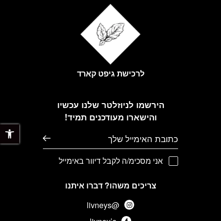
לרכישת גיפט קארד
הירשמו לניוזלטר שלנו עכשיו
והישארו מעודכנים תמיד!
פתח 
דוא׳׳ל
אני מסכימ/ה לקבל דיוור באימייל
צריכים משהו? דברו איתנו
@livneys