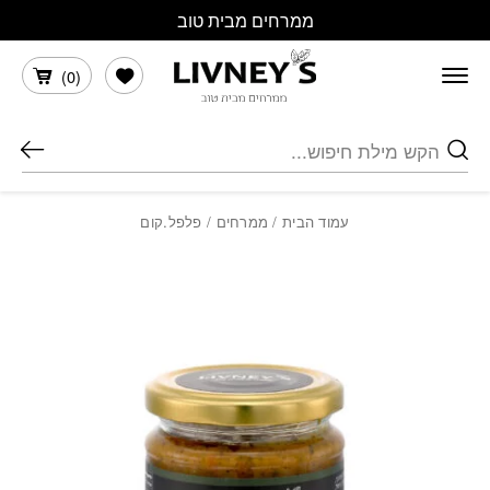
בחזרה למעלה
Skip to Content
ממרחים מבית טוב
הרשימה שלי
)
0
(
חיפוש
עמוד הבית
/
ממרחים
/ פלפל.קום