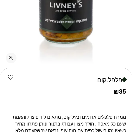
כמות פלפל.קום
shlist
פלפל.קום
₪
35
ממרח פלפלים אדומים ובזיליקום, מתאים ליד פיצות והאמת
שעם כל מאפה , הולך מצוין עם דג בתנור ונותן פתרון מהיר
כשאין זמן בישול כפית עם חזה עוף ונראה שהשקעתם מלא.