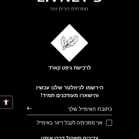
לרכישת גיפט קארד
הירשמו לניוזלטר שלנו עכשיו
והישארו מעודכנים תמיד!
פתח 
דוא׳׳ל
אני מסכימ/ה לקבל דיוור באימייל
צריכים משהו? דברו איתנו