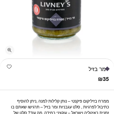
כמות מר בזיל
shlist
מר בזיל
₪
35
ממרח בזיליקום פיקנטי – נותן קלילות למנה ,ניתן להוסיף
כתיבול לפרגיות , סלט עגבניות ומר בזיל – תרגישו שאתם בו
זמנית באיטליה וישראל – עוקצני במידה .מה עוד? סלט של