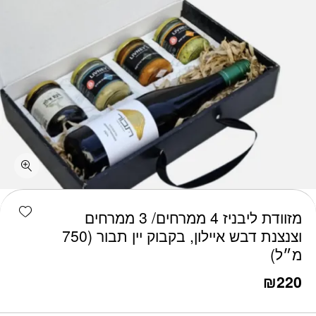
shlist
מזוודת ליבניז 4 ממרחים/ 3 ממרחים
וצנצנת דבש איילון, בקבוק יין תבור (750
מ״ל)
₪
220