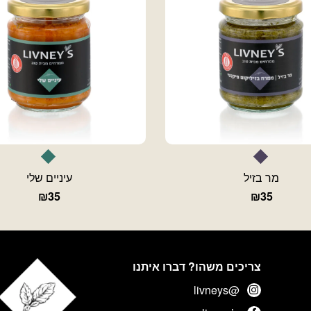
מר בזיל
עיניים שלי
₪
35
₪
35
צריכים משהו? דברו איתנו
@livneys