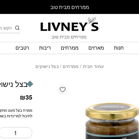
כמות בצל נישוקים
ממרחים מבית טוב
חיפוש
חנות
מארזים
ממרחים
ריבות
רטבים
עמוד הבית
/
ממרחים
/ בצל נישוקים
בצל נישוק
Add wishlist
₪
35
ממרח בצל מעט מתקתק
לתיבול למרינדות בשר 