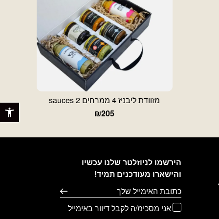
מזוודת ליבניז 4 ממרחים 2 sauces
פתח 
₪
205
הירשמו לניוזלטר שלנו עכשיו
והישארו מעודכנים תמיד!
דוא׳׳ל
אני מסכימ/ה לקבל דיוור באימייל