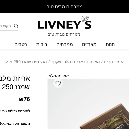
ממרחים מבית טוב
חיפוש
חנות
מארזים
ממרחים
ריבות
רטבים
עמוד הבית
/
מארזים
/ אריזת מלבן שקוף 2 ממרחים שמנז 250 מ”ל
אזל מהמלאי
Add wishlist
שמנז 250 מ”ל
₪
76
להזמנות גדולות ניתן 
המוצר חסר במלאי! 