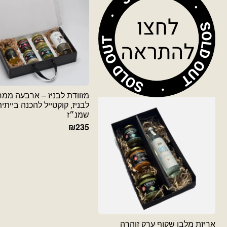
מזוודת לבניז – ארבעה ממר
לבניז, קוקטייל להכנה בייתית
שמנ״ז
₪
235
אריזת מלבן שקוף ערק זוהרה