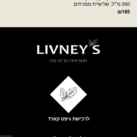
350 מ״ל, שלישיית ממרחים
₪
185
לרכישת גיפט קארד
פתח 