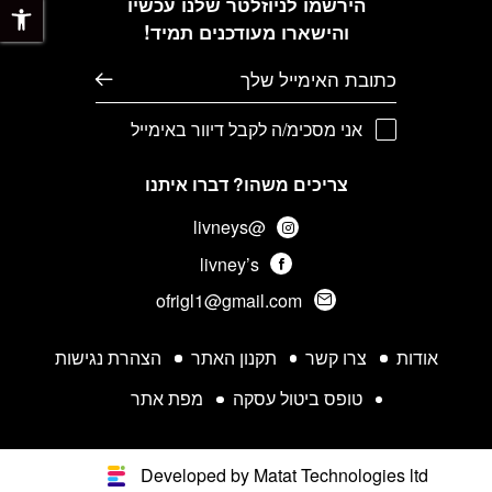
הירשמו לניוזלטר שלנו עכשיו
והישארו מעודכנים תמיד!
דוא׳׳ל
אני מסכימ/ה לקבל דיוור באימייל
צריכים משהו? דברו איתנו
@livneys
livney’s
ofrigl1@gmail.com
אודות
צרו קשר
תקנון האתר
הצהרת נגישות
טופס ביטול עסקה
מפת אתר
Developed by Matat Technologies ltd