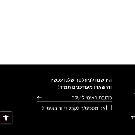
הירשמו לניוזלטר שלנו עכשיו
והישארו מעודכנים תמיד!
דוא׳׳ל
אני מסכימ/ה לקבל דיוור באימייל
פתח 
ד