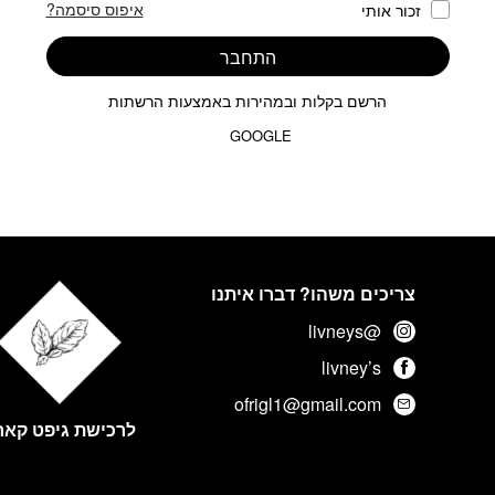
איפוס סיסמה?
זכור אותי
התחבר
הרשם בקלות ובמהירות באמצעות הרשתות
GOOGLE
צריכים משהו? דברו איתנו
@livneys
livney’s
ofrigl1@gmail.com
לרכישת גיפט קאר