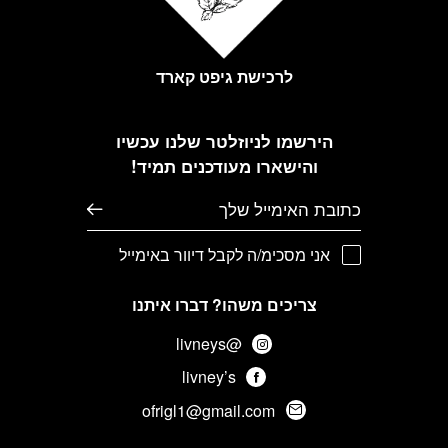
לרכישת גיפט קארד
הירשמו לניוזלטר שלנו עכשיו
והישארו מעודכנים תמיד!
דוא׳׳ל
אני מסכימ/ה לקבל דיוור באימייל
צריכים משהו? דברו איתנו
@livneys
livney’s
ofrigl1@gmail.com