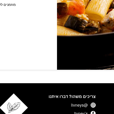
מוזמנים לע
צריכים משהו? דברו איתנו
@livneys
livney’s